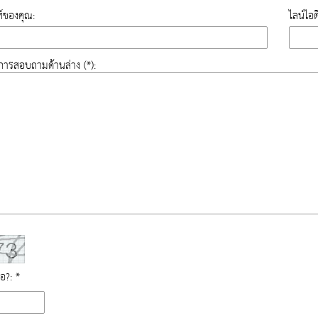
์ของคุณ:
ไลน์ไอ
องการสอบถามด้านล่าง (*):
ือ?: *