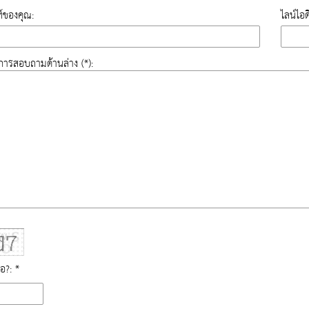
์ของคุณ:
ไลน์ไอ
องการสอบถามด้านล่าง (*):
ือ?: *