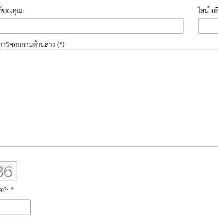
์ของคุณ:
ไลน์ไอ
องการสอบถามด้านล่าง (*):
ือ?: *