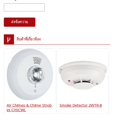
ส่งข้อความ
สินค้าที่เกี่ยวข้อง
AV Chimes & Chime Strob
Smoke Detector 2WTR-B
es CHSCWL