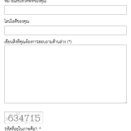
หมายเลขโทรศัพท์ของคุณ:
ไลน์ไอดีของคุณ:
เขียนสิ่งที่คุณต้องการสอบถามด้านล่าง (*):
รหัสที่อยู่ในภาพคือ?: *