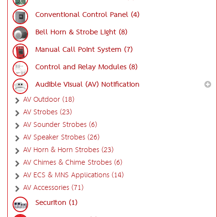
Conventional Control Panel (4)
Bell Horn & Strobe Light (8)
Manual Call Point System (7)
Control and Relay Modules (8)
Audible Visual (AV) Notification
AV Outdoor (18)
AV Strobes (23)
AV Sounder Strobes (6)
AV Speaker Strobes (26)
AV Horn & Horn Strobes (23)
AV Chimes & Chime Strobes (6)
AV ECS & MNS Applications (14)
AV Accessories (71)
Securiton (1)