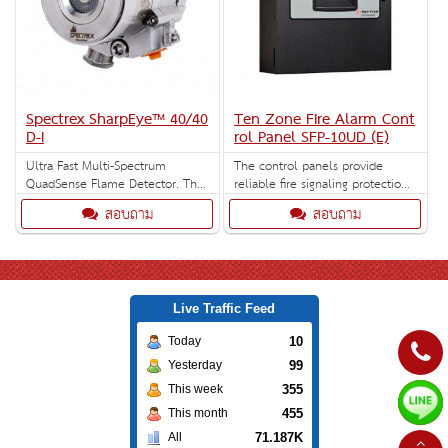
Spectrex SharpEye™ 40/40
Ten Zone Fire Alarm Cont
D-I
rol Panel SFP-10UD (E)
Ultra Fast Multi-Spectrum
The control panels provide
QuadSense Flame Detector. The
reliable fire signaling protection
SharpEye 40/40D-I Multi-
for small to medium-sized
สอบถาม
สอบถาม
Spectrum QuadSense Flame
commercial, industrial,
Detector is part of the leading,
institutional buildings.
next generation SharpEye 40/40
series.
Live Traffic Feed
10
Today
99
Yesterday
355
This week
455
This month
71.187K
All