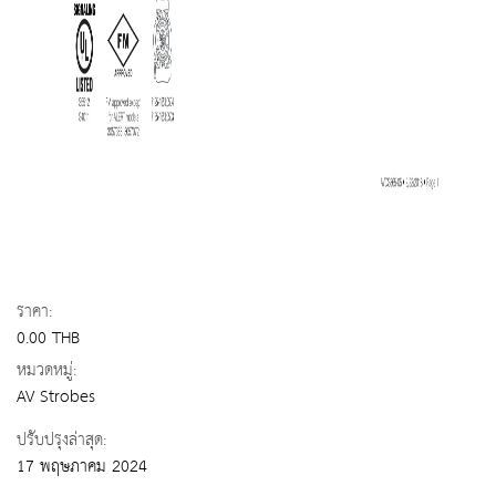
ราคา:
0.00 THB
หมวดหมู่:
AV Strobes
ปรับปรุงล่าสุด:
17 พฤษภาคม 2024