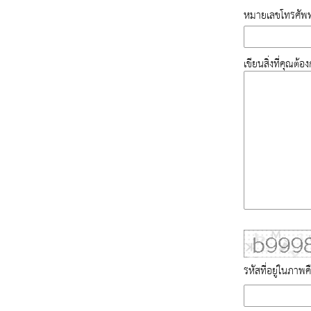
หมายเลขโทรศัพท
เขียนสิ่งที่คุณต้
รหัสที่อยู่ในภาพค