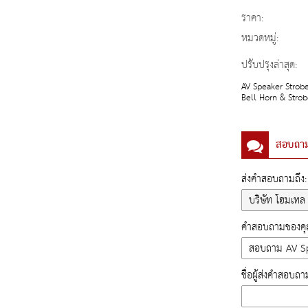
ราคา:
หมวดหมู่:
ปรับปรุงล่าสุด:
AV Speaker Strobe
Bell Horn & Strob
สอบถา
ส่งคำสอบถามถึง:
คำสอบถามของคุณ
ชื่อผู้ส่งคำสอบถา