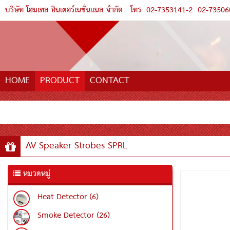
บริษัท โฮมเทล อินเตอร์เนชั่นแนล จำกัด
โทร
02-7353141-2
02-73506
HOME
PRODUCT
CONTACT
AV Speaker Strobes SPRL
หมวดหมู่
Heat Detector (6)
Smoke Detector (26)