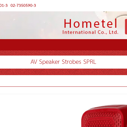
01-3
02-7350590-3
AV Speaker Strobes SPRL