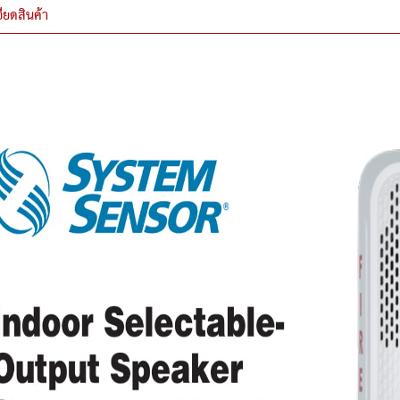
ียดสินค้า