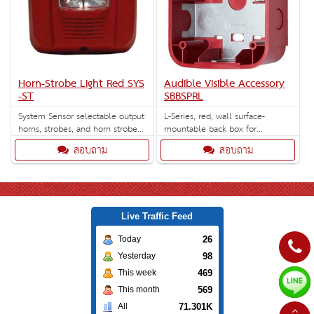
Horn-Strobe Light Red SYS
Audible Visible Accessory
-ST
SBBSPRL
System Sensor selectable output
L-Series, red, wall surface-
horns, strobes, and horn strobes
mountable back box for
are rich with features guaranteed
speakers and speaker strobes.
สอบถาม
สอบถาม
to reduce installation times and
maximize profits.
Live Traffic Feed
26
Today
98
Yesterday
469
This week
569
This month
71.301K
All