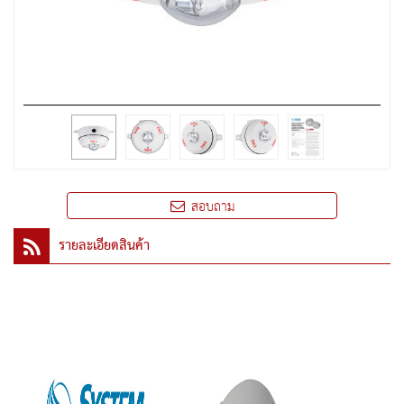
สอบถาม
รายละเอียดสินค้า