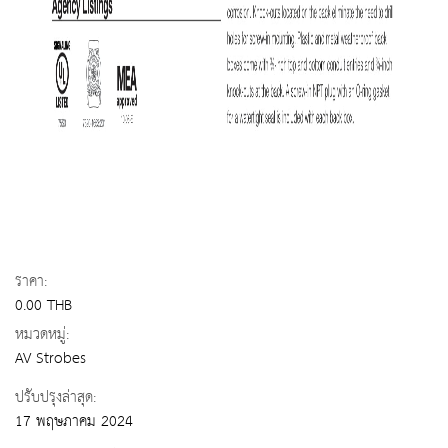
ราคา:
0.00 THB
หมวดหมู่:
AV Strobes
ปรับปรุงล่าสุด:
17 พฤษภาคม 2024