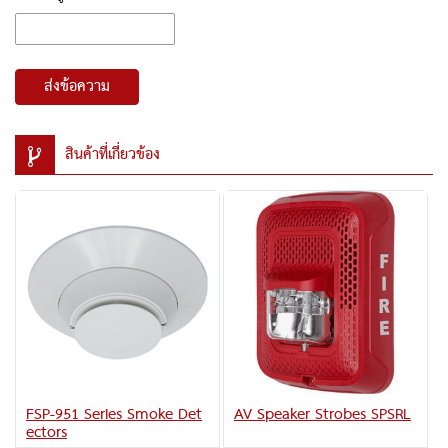
ส่งข้อความ
สินค้าที่เกี่ยวข้อง
FSP-951 Series Smoke Det
AV Speaker Strobes SPSRL
ectors