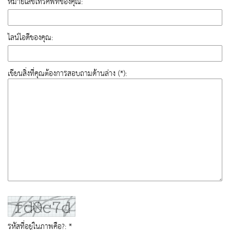
หมายเลขโทรศัพท์ของคุณ:
ไลน์ไอดีของคุณ:
เขียนสิ่งที่คุณต้องการสอบถามด้านล่าง (*):
รหัสที่อยู่ในภาพคือ?: *