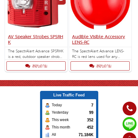
AV Speaker Strobes SPSRH
Audible Visible Accessory
K
LENS-RC
The SpectrAlert Advance SPSRHK
The SpectrAlert Advance LENS-
is a red, outdoor speaker strobe
RC is red lens used for any
for wall installations with
indoor or outdoor ceiling mount
สอบถาม
สอบถาม
selectable strobe settings of
strobes.
135, 150, 177, 185 cd.
Live Traffic Feed
7
Today
99
Yesterday
352
This week
452
This month
71.184K
All