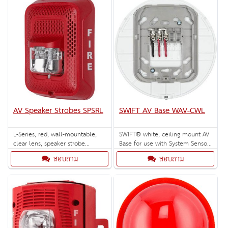
AV Speaker Strobes SPSRL
SWIFT AV Base WAV-CWL
L-Series, red, wall-mountable,
SWIFT® white, ceiling mount AV
clear lens, speaker strobe
Base for use with System Sensor
marked "FIRE". Selectable strobe
L-Series AV devices.
สอบถาม
สอบถาม
settings: 15, 30, 75, 95, 110,
135, and 185 cd.