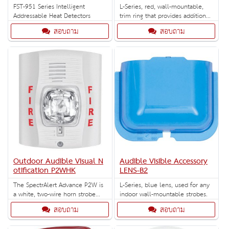
FST-951 Series Intelligent
L-Series, red, wall-mountable,
Addressable Heat Detectors
trim ring that provides additional
space in backbox (5 per box).
สอบถาม
สอบถาม
Outdoor Audible Visual N
Audible Visible Accessory
otification P2WHK
LENS-B2
The SpectrAlert Advance P2W is
L-Series, blue lens, used for any
a white, two-wire horn strobe
indoor wall-mountable strobes.
with selectable strobe settings of
สอบถาม
สอบถาม
15, 15/75, 30, 75, 95, 110 and
115 cd.