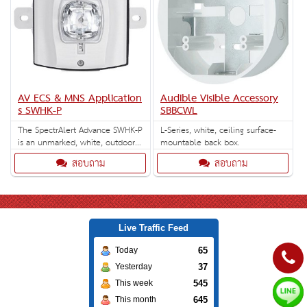
AV ECS & MNS Application
Audible Visible Accessory
s SWHK-P
SBBCWL
The SpectrAlert Advance SWHK-P
L-Series, white, ceiling surface-
is an unmarked, white, outdoor
mountable back box.
strobe with selectable high-
สอบถาม
สอบถาม
candela strobe settings of 135,
150, 177 and 185 cd. Outdoor
back box included.
Live Traffic Feed
65
Today
37
Yesterday
545
This week
645
This month