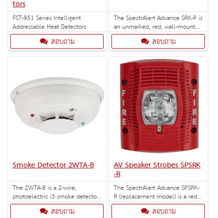
tors
FST-951 Series Intelligent
The SpectrAlert Advance SRK-P is
Addressable Heat Detectors
an unmarked, red, wall-mount
outdoor strobe with selectable
สอบถาม
สอบถาม
strobe settings of 15, 15/75, 30,
75, 95, 110 and 115 cd. Outdoor
back box included.
Smoke Detector 2WTA-B
AV Speaker Strobes SPSRK
-R
The 2WTA-B is a 2-wire,
The SpectrAlert Advance SPSRK-
photoelectric i3 smoke detector
R (replacement model) is a red,
with thermal sensor and built-in
outdoor speaker strobe for wall
สอบถาม
สอบถาม
sounder.
installation with selectable