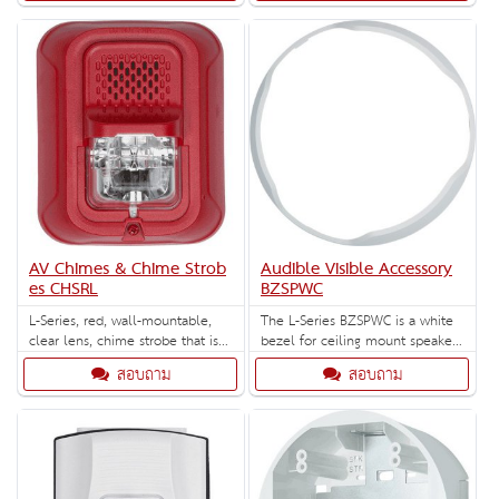
strobe settings of 15, 15/75, 30,
75, 95, 110 and 115 cd. Offers
mounting plate only - no back
box included.
AV Chimes & Chime Strob
Audible Visible Accessory
es CHSRL
BZSPWC
L-Series, red, wall-mountable,
The L-Series BZSPWC is a white
clear lens, chime strobe that is
bezel for ceiling mount speakers
unmarked. Selectable strobe
and speaker-strobes. When
สอบถาม
สอบถาม
settings: 15, 30, 75, 95, 110, 135
ordering indicate the marking
and 185 cd.
option –F FIRE, -AL ALERT, -AG
AGENT, -EV EVAC, -F FIRE, -P
PLAIN, -SP FUEGO, -PG FOGO (5
per box).