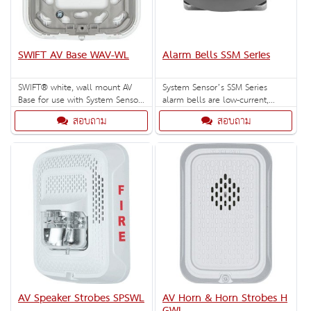
SWIFT AV Base WAV-WL
Alarm Bells SSM Series
SWIFT® white, wall mount AV
System Sensor’s SSM Series
Base for use with System Sensor
alarm bells are low-current,
L-Series AV devices.
high-decibel notification
สอบถาม
สอบถาม
appliances for use in fire and
burglary systems or other
signaling applications.
AV Speaker Strobes SPSWL
AV Horn & Horn Strobes H
GWL