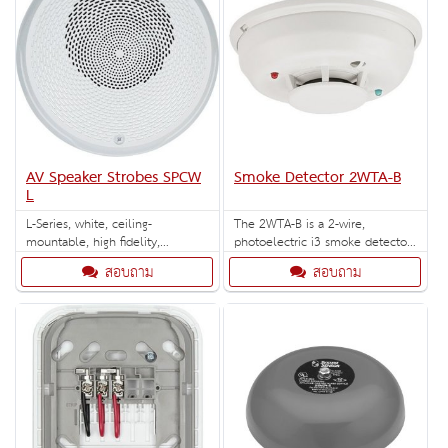
AV Speaker Strobes SPCW
Smoke Detector 2WTA-B
L
L-Series, white, ceiling-
The 2WTA-B is a 2-wire,
mountable, high fidelity,
photoelectric i3 smoke detector
speaker.
with thermal sensor and built-in
สอบถาม
สอบถาม
sounder.