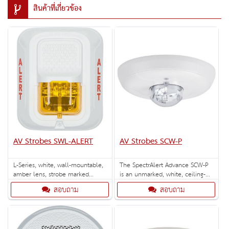
สินค้าที่เกี่ยวข้อง
AV Strobes SWL-ALERT
AV Strobes SCW-P
L-Series, white, wall-mountable,
The SpectrAlert Advance SCW-P
amber lens, strobe marked
is an unmarked, white, ceiling-
"ALERT". Selectable strobe
mount strobe with selectable
สอบถาม
สอบถาม
settings: 15, 30, 75, 95, 110,
strobe settings of 15, 15/75, 30,
135, and 185 cd.
75, 95, 110 and 115 cd.