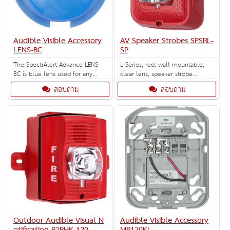
Audible Visible Accessory
AV Speaker Strobes SPSRL-
LENS-BC
SP
The SpectrAlert Advance LENS-
L-Series, red, wall-mountable,
BC is blue lens used for any
clear lens, speaker strobe
indoor or outdoor ceiling mount
marked "FUEGO". Selectable
สอบถาม
สอบถาม
strobes.
strobe settings: 15, 30, 75, 95,
110, 135, and 185 cd.
Outdoor Audible Visual N
Audible Visible Accessory
otification P2RHK-120
MP120KL