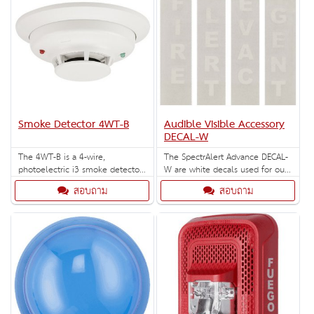
Smoke Detector 4WT-B
Audible Visible Accessory
DECAL-W
The 4WT-B is a 4-wire,
The SpectrAlert Advance DECAL-
photoelectric i3 smoke detector
W are white decals used for our
with a 135°F fixed thermal
Red non-pad printed wall mount
สอบถาม
สอบถาม
sensor.
devices. Each decal comes with
the following label options:
"AGENT, EVAC, ALERT or FIRE" (10
total decals per box).