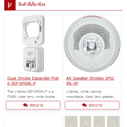
สินค้าที่เกี่ยวข้อง
Dual Strobe Expander Plat
AV Speaker Strobes SPSC
e SEP-SPSWL-P
WL-SP
The L-Series SEP-SPSWL-P is a
L-Series, white, ceiling-
PLAIN, clear lens, white strobe
mountable, clear lens speaker
and speaker strobe expander
strobe marked "FUEGO".
สอบถาม
สอบถาม
plate (full candela range) back
Selectable strobe settings: 15,
box skirt.
30, 75, 95, 115, 150, and 177
cd.