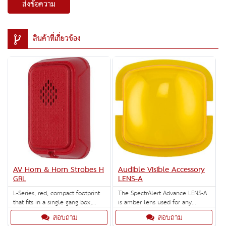
ส่งข้อความ
สินค้าที่เกี่ยวข้อง
AV Horn & Horn Strobes H
Audible Visible Accessory
GRL
LENS-A
L-Series, red, compact footprint
The SpectrAlert Advance LENS-A
that fits in a single gang box,
is amber lens used for any
horn that is unmarked.
indoor or outdoor wall mount
สอบถาม
สอบถาม
strobes.