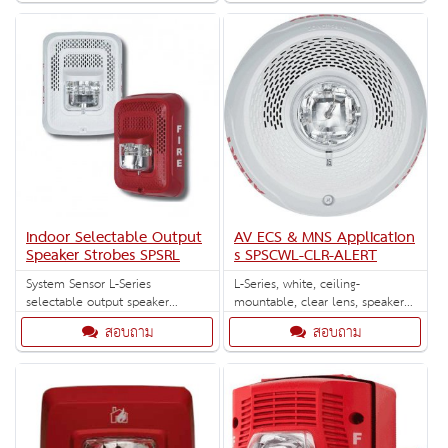
Indoor Selectable Output
AV ECS & MNS Application
Speaker Strobes SPSRL
s SPSCWL-CLR-ALERT
System Sensor L-Series
L-Series, white, ceiling-
selectable output speaker
mountable, clear lens, speaker
strobes and dual-voltage
strobe marked "ALERT". Designed
สอบถาม
สอบถาม
evacuation speakers can reduce
for ECS/MNS applications.
ground faults and enable faster
installation with lower current
draw and modern aesthetics.