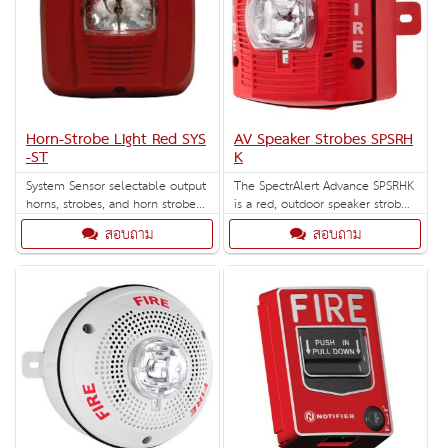
Horn-Strobe Light Red SYS
AV Speaker Strobes SPSRH
-ST
K
System Sensor selectable output
The SpectrAlert Advance SPSRHK
horns, strobes, and horn strobes
is a red, outdoor speaker strobe
are rich with features guaranteed
for wall installations with
สอบถาม
สอบถาม
to reduce installation times and
selectable strobe settings of
maximize profits.
135, 150, 177, 185 cd.