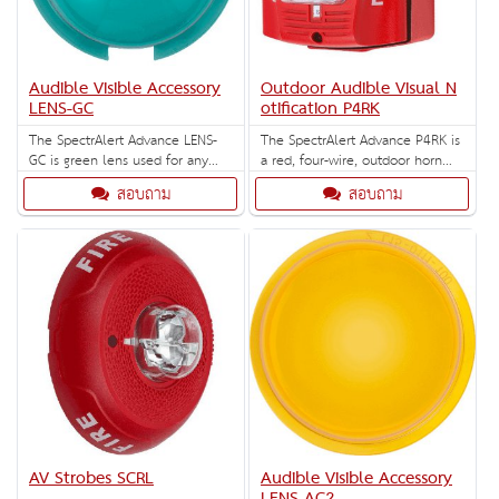
Audible Visible Accessory
Outdoor Audible Visual N
LENS-GC
otification P4RK
The SpectrAlert Advance LENS-
The SpectrAlert Advance P4RK is
GC is green lens used for any
a red, four-wire, outdoor horn
indoor or outdoor ceiling mount
strobe with selectable strobe
สอบถาม
สอบถาม
strobes.
settings of 15, 15/75, 30, 75, 95,
110 and 115 cd.
AV Strobes SCRL
Audible Visible Accessory
LENS-AC2