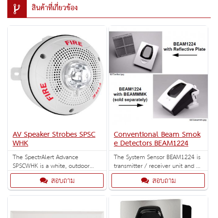
สินค้าที่เกี่ยวข้อง
AV Speaker Strobes SPSC
Conventional Beam Smok
WHK
e Detectors BEAM1224
The SpectrAlert Advance
The System Sensor BEAM1224 is
SPSCWHK is a white, outdoor
transmitter / receiver unit and a
speaker strobe for ceiling
reflector as fourwire
สอบถาม
สอบถาม
installations with selectable
conventional projected beam
strobe settings of 135, 150, 177
smoke detectors.
and 185 cd.