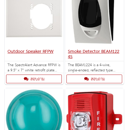
Outdoor Speaker RFPW
Smoke Detector BEAM122
4S
The SpectrAlert Advance RFPW is
The BEAM1224 is a 4-wire,
a 9.5" x 7" white retrofit plate
single-ended, reflected type
that covers the footprint of the
beam smoke detector that
สอบถาม
สอบถาม
legacy SpectrAlert wall-mount
includes an 8" reflector and an
speaker strobe. Compatible with
integral sensitivity test.
horn strobe and speaker strobe
line.