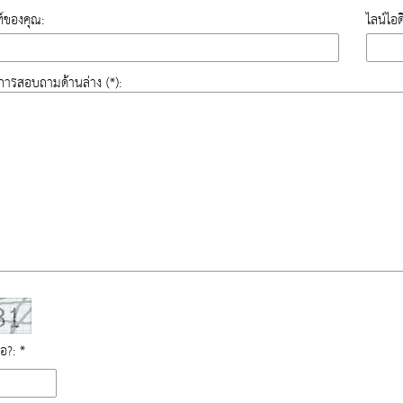
์ของคุณ:
ไลน์ไอ
องการสอบถามด้านล่าง (*):
ือ?: *