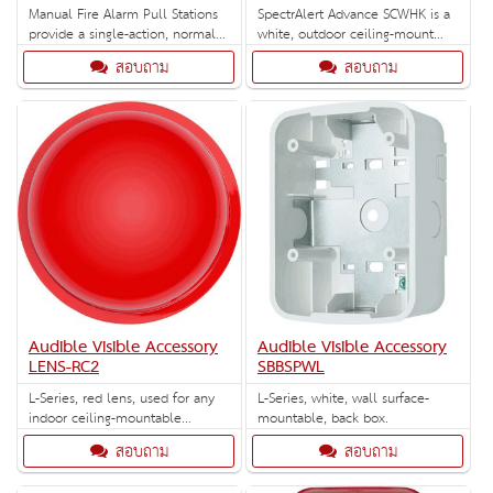
Manual Fire Alarm Pull Stations
SpectrAlert Advance SCWHK is a
provide a single-action, normally
white, outdoor ceiling-mount
open contact, alarm initi- ating
strobe with selectable high-
สอบถาม
สอบถาม
point for use with Fire Alarm
candela strobe settings of 135,
Control Panels.
150, 177 and 185 cd.
Audible Visible Accessory
Audible Visible Accessory
LENS-RC2
SBBSPWL
L-Series, red lens, used for any
L-Series, white, wall surface-
indoor ceiling-mountable
mountable, back box.
strobes.
สอบถาม
สอบถาม