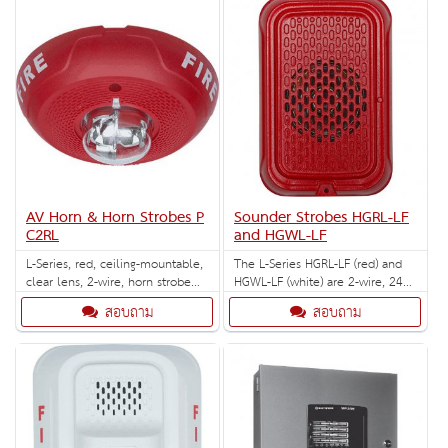
AV Horn & Horn Strobes P
Sounder Strobes HGRL-LF
C2RL
and HGWL-LF
L-Series, red, ceiling-mountable,
The L-Series HGRL-LF (red) and
clear lens, 2-wire, horn strobe
HGWL-LF (white) are 2-wire, 24
marked "FIRE". Selectable strobe
volt, 520Hz, compact, wall
สอบถาม
สอบถาม
settings: 15, 30, 75, 95, 115, 150
sounders.
and 177 cd.