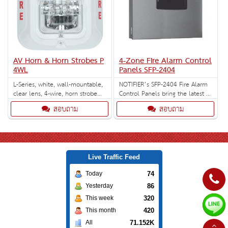
AV Horn & Horn Strobes P
4-Zone Fire Alarm Control
4WL
Panels SFP-2404
L-Series, white, wall-mountable,
NOTIFIER’s SFP-2404 Fire Alarm
clear lens, 4-wire, horn strobe
Control Panels bring the latest in
marked "FIRE". Selectable strobe
microprocessor technology to
สอบถาม
สอบถาม
settings: 15, 30, 75, 95, 110,
conventional fire controls.
135, and 185 cd.
Live Traffic Feed
74
Today
86
Yesterday
320
This week
420
This month
71.152K
All