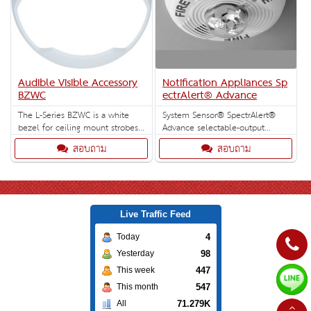
Audible Visible Accessory
Notification Appliances Sp
BZWC
ectrAlert® Advance
The L-Series BZWC is a white
System Sensor® SpectrAlert®
bezel for ceiling mount strobes
Advance selectable-output
and horn-strobes. When ordering
horns, strobes and horn/strobes
สอบถาม
สอบถาม
indicate the marking option –F
are rich with features guaranteed
FIRE, -AL ALERT, -AG AGENT, -EV
to cut installation times and
EVAC, -F FIRE, -P PLAIN, -SP
maximize profits.
FUEGO, -PG FOGO (5 per box).
Live Traffic Feed
4
Today
98
Yesterday
447
This week
547
This month
71.279K
All