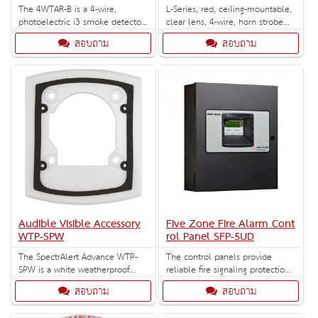
The 4WTAR-B is a 4-wire,
L-Series, red, ceiling-mountable,
photoelectric i3 smoke detector
clear lens, 4-wire, horn strobe
with thermal sensor, built-in
marked "FIRE". Selectable strobe
สอบถาม
สอบถาม
sounder, and Form C relay.
settings: 15, 30, 75, 95, 115, 150
and 177 cd.
Audible Visible Accessory
Five Zone Fire Alarm Cont
WTP-SPW
rol Panel SFP-5UD
The SpectrAlert Advance WTP-
The control panels provide
SPW is a white weatherproof
reliable fire signaling protection
mounting plate for flush
for small to medium-sized
สอบถาม
สอบถาม
mounting outdoor K series
commercial, industrial,
speakers and speaker strobes.
institutional buildings.