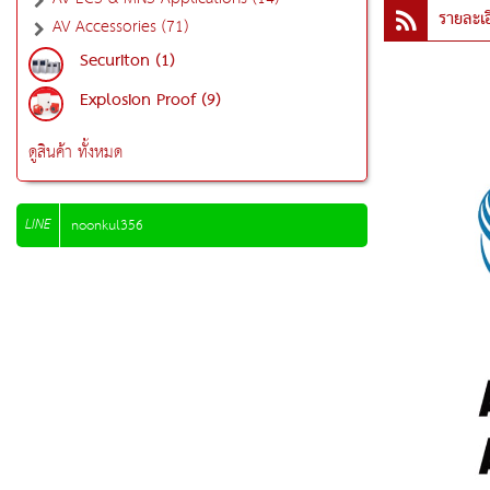
รายละเอ
AV Accessories (71)
Securiton (1)
Explosion Proof (9)
ดูสินค้า ทั้งหมด
LINE
noonkul356