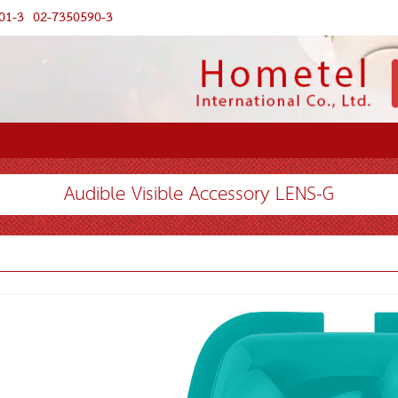
01-3
02-7350590-3
Audible Visible Accessory LENS-G