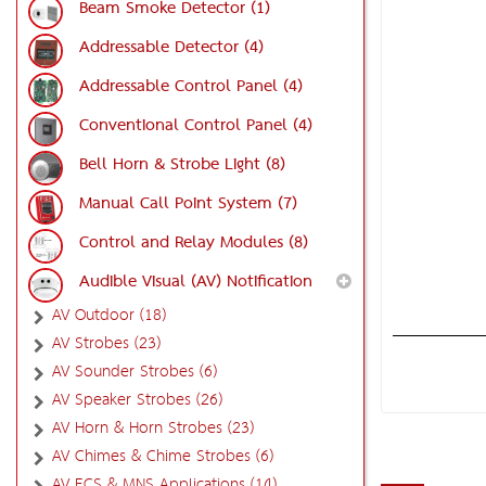
Beam Smoke Detector (1)
Addressable Detector (4)
Addressable Control Panel (4)
Conventional Control Panel (4)
Bell Horn & Strobe Light (8)
Manual Call Point System (7)
Control and Relay Modules (8)
Audible Visual (AV) Notification
AV Outdoor (18)
AV Strobes (23)
AV Sounder Strobes (6)
AV Speaker Strobes (26)
AV Horn & Horn Strobes (23)
AV Chimes & Chime Strobes (6)
AV ECS & MNS Applications (14)