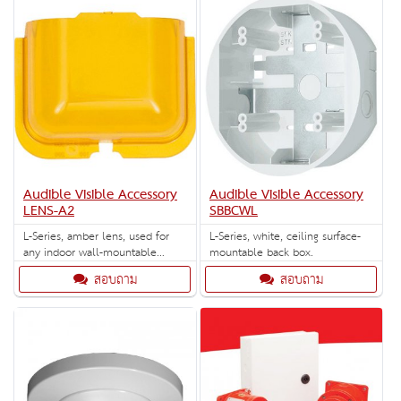
options: "AGENT, EVAC, ALERT or
FIRE" (15 total decals per box).
Audible Visible Accessory
Audible Visible Accessory
LENS-A2
SBBCWL
L-Series, amber lens, used for
L-Series, white, ceiling surface-
any indoor wall-mountable
mountable back box.
strobes.
สอบถาม
สอบถาม