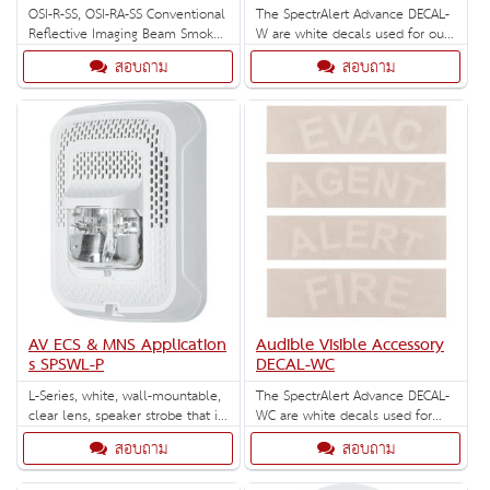
OSI-R-SS, OSI-RA-SS Conventional
The SpectrAlert Advance DECAL-
Reflective Imaging Beam Smoke
W are white decals used for our
Detector
Red non-pad printed wall mount
สอบถาม
สอบถาม
devices. Each decal comes with
the following label options:
"AGENT, EVAC, ALERT or FIRE" (10
total decals per box).
AV ECS & MNS Application
Audible Visible Accessory
s SPSWL-P
DECAL-WC
L-Series, white, wall-mountable,
The SpectrAlert Advance DECAL-
clear lens, speaker strobe that is
WC are white decals used for
umarked. Selectable strobe
our Red non-pad printed ceiling
สอบถาม
สอบถาม
settings: 15, 30, 75, 95, 110,
mount devices. Each decal
135, and 185 cd.
comes with the following label