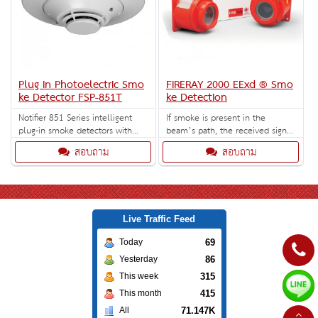
Plug In Photoelectric Smo
FIRERAY 2000 EExd ® Smo
ke Detector FSP-851T
ke Detection
Notifier 851 Series intelligent
If smoke is present in the
plug-in smoke detectors with
beam’s path, the received signal
integral communication provide
is reduced by a level
สอบถาม
สอบถาม
features that surpass
determined by the density of
conventional detectors.
the smoke.
Live Traffic Feed
69
Today
86
Yesterday
315
This week
415
This month
71.147K
All