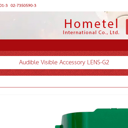
01-3
02-7350590-3
Audible Visible Accessory LENS-G2