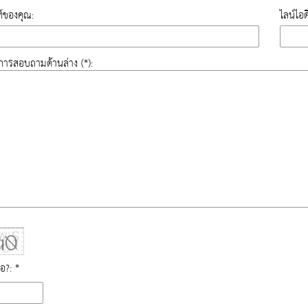
์ของคุณ:
ไลน์ไอ
องการสอบถามด้านล่าง (*):
ือ?: *