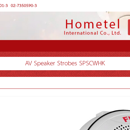
01-3
02-7350590-3
AV Speaker Strobes SPSCWHK