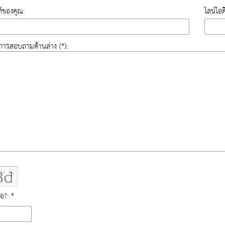
์ของคุณ:
ไลน์ไอ
องการสอบถามด้านล่าง (*):
ือ?: *