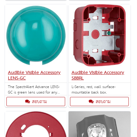
single gang back box.
maximize profits.
Audible Visible Accessory
Audible Visible Accessory
LENS-GC
SBBRL
The SpectrAlert Advance LENS-
L-Series, red, wall surface-
GC is green lens used for any
mountable back box.
indoor or outdoor ceiling mount
สอบถาม
สอบถาม
strobes.