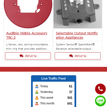
Audible Visible Accessory
Selectable Output Notific
TRC-2
ation Appliances
L-Series, red, ceiling-mountable,
System Sensor® SpectrAlert®
trim ring that provides additional
Advance selectable-output
space in backbox (5 per box).
horns, strobes and horn/strobes
สอบถาม
สอบถาม
are rich with features guaranteed
to cut installation times and
maximize profits.
Live Traffic Feed
61
Today
37
Yesterday
541
This week
641
This month