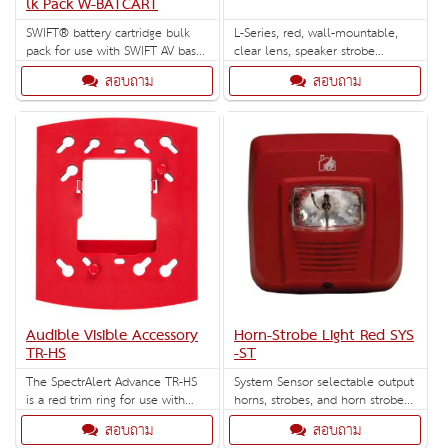
lk Pack W-BATCART
SWIFT® battery cartridge bulk
L-Series, red, wall-mountable,
pack for use with SWIFT AV bases
clear lens, speaker strobe
and SWIFT pull stations.
marked "FIRE". Selectable strobe
สอบถาม
สอบถาม
settings: 15, 30, 75, 95, 110,
135, and 185 cd.
Audible Visible Accessory
Horn-Strobe Light Red SYS
TR-HS
-ST
The SpectrAlert Advance TR-HS
System Sensor selectable output
is a red trim ring for use with
horns, strobes, and horn strobes
wall mounted devices. Allows 4-
are rich with features guaranteed
สอบถาม
สอบถาม
wire devices to mount to a
to reduce installation times and