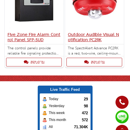
Five Zone Fire Alarm Cont
Outdoor Audible Visual N
rol Panel SFP-5UD
otification PC2RK
The control panels provide
The SpectrAlert Advance PC2RK
reliable fire signaling protection
is a red, two-wire, ceiling-mount,
for small to medium-sized
outdoor horn strobe with
สอบถาม
สอบถาม
commercial, industrial,
selectable strobe settings of 15,
institutional buildings.
15/75, 30, 75, 95, 110 and 115
cd. Outdoor back box included.
Live Traffic Feed
29
Today
98
Yesterday
472
This week
572
This month
71.304K
All