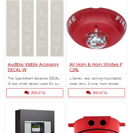
Audible Visible Accessory
AV Horn & Horn Strobes P
DECAL-W
C2RL
The SpectrAlert Advance DECAL-
L-Series, red, ceiling-mountable,
W are white decals used for our
clear lens, 2-wire, horn strobe
Red non-pad printed wall mount
marked "FIRE". Selectable strobe
สอบถาม
สอบถาม
devices. Each decal comes with
settings: 15, 30, 75, 95, 115, 150
the following label options:
and 177 cd.
"AGENT, EVAC, ALERT or FIRE" (10
total decals per box).