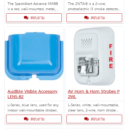
The SpectrAlert Advance MWBB
The 2WTA-B is a 2-wire,
is a red, wall-mounted, metal,
photoelectric i3 smoke detector
weatherproof back box.
with thermal sensor and built-in
สอบถาม
สอบถาม
sounder.
Audible Visible Accessory
AV Horn & Horn Strobes P
LENS-B2
2WL
L-Series, blue lens, used for any
L-Series, white, wall-mountable,
indoor wall-mountable strobes.
clear lens, 2-wire, horn strobe
marked "FIRE". Selectable strobe
สอบถาม
สอบถาม
settings: 15, 30, 75, 95, 110,
135, and 185 cd.