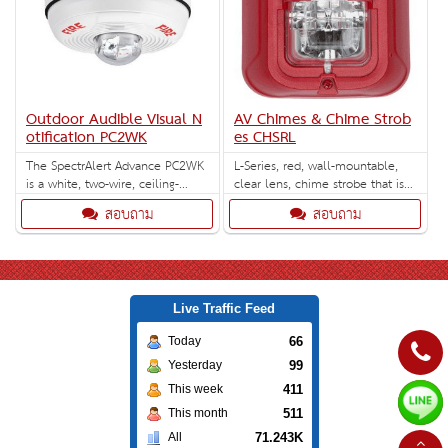
Outdoor Audible Visual N
AV Chimes & Chime Strob
otification PC2WK
es CHSRL
The SpectrAlert Advance PC2WK
L-Series, red, wall-mountable,
is a white, two-wire, ceiling-
clear lens, chime strobe that is
mount outdoor horn strobe with
unmarked. Selectable strobe
สอบถาม
สอบถาม
selectable strobe settings of 15,
settings: 15, 30, 75, 95, 110, 135
15/75, 30, 75, 95, 110 and 115
and 185 cd.
cd. Outdoor back box included.
Live Traffic Feed
66
Today
99
Yesterday
411
This week
511
This month
71.243K
All