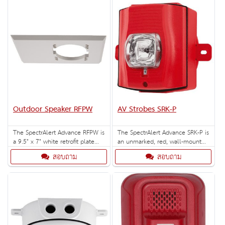
75, 95, 110 and 115 cd. Outdoor
back box included.
Outdoor Speaker RFPW
AV Strobes SRK-P
The SpectrAlert Advance RFPW is
The SpectrAlert Advance SRK-P is
a 9.5" x 7" white retrofit plate
an unmarked, red, wall-mount
that covers the footprint of the
outdoor strobe with selectable
สอบถาม
สอบถาม
legacy SpectrAlert wall-mount
strobe settings of 15, 15/75, 30,
speaker strobe. Compatible with
75, 95, 110 and 115 cd. Outdoor
horn strobe and speaker strobe
back box included.
line.