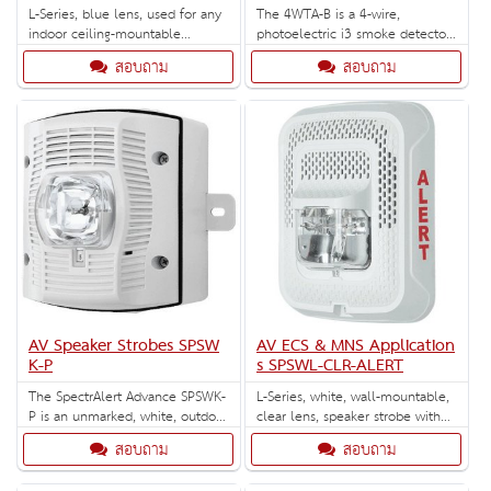
L-Series, blue lens, used for any
The 4WTA-B is a 4-wire,
indoor ceiling-mountable
photoelectric i3 smoke detector
strobes.
with thermal sensor and built-in
สอบถาม
สอบถาม
sounder.
AV Speaker Strobes SPSW
AV ECS & MNS Application
K-P
s SPSWL-CLR-ALERT
The SpectrAlert Advance SPSWK-
L-Series, white, wall-mountable,
P is an unmarked, white, outdoor
clear lens, speaker strobe with
speaker strobe for wall
standard cd. Designed for
สอบถาม
สอบถาม
installation with selectable
ECS/MNS applications.
strobe settings of 15, 15/75, 30,