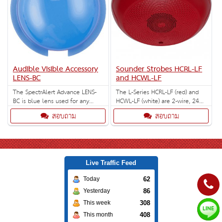
Audible Visible Accessory
Sounder Strobes HCRL-LF
LENS-BC
and HCWL-LF
The SpectrAlert Advance LENS-
The L-Series HCRL-LF (red) and
BC is blue lens used for any
HCWL-LF (white) are 2-wire, 24
indoor or outdoor ceiling mount
volt, 520Hz, ceiling sounders.
สอบถาม
สอบถาม
strobes.
Live Traffic Feed
62
Today
86
Yesterday
308
This week
408
This month