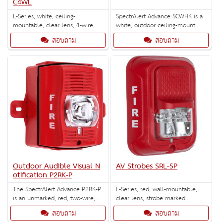
C4WL
L-Series, white, ceiling-
SpectrAlert Advance SCWHK is a
mountable, clear lens, 4-wire,
white, outdoor ceiling-mount
horn strobe marked "FIRE".
strobe with selectable high-
สอบถาม
สอบถาม
Selectable strobe settings: 15,
candela strobe settings of 135,
30, 75, 95, 115, 150 and 177 cd.
150, 177 and 185 cd.
Outdoor Audible Visual N
AV Strobes SRL-SP
otification P2RK-P
The SpectrAlert Advance P2RK-P
L-Series, red, wall-mountable,
is an unmarked, red, two-wire,
clear lens, strobe marked
outdoor horn strobe with
"FUEGO". Selectable strobe
สอบถาม
สอบถาม
selectable strobe settings of 15,
settings: 15, 30, 75, 95, 110,