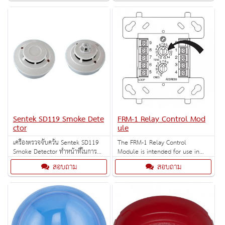
15/75, 30, 75, 95, 110 and 115
135, and 185 cd.
cd. Outdoor back box included.
Sentek SD119 Smoke Dete
FRM-1 Relay Control Mod
ctor
ule
เครื่องตรวจจับควัน Sentek SD119
The FRM-1 Relay Control
Smoke Detector ทำหน้าที่ในการ
Module is intended for use in
ป้องกันการเกิดเหตุเพลิงไหม้ ตรวจจับ
intelligent, two-wire systems
สอบถาม
สอบถาม
ควันไฟ แล้วจะทำการส่งสัญญาณแจ้ง
where the individual address of
เตือน
each module is selected using
the built-in rotary switches.