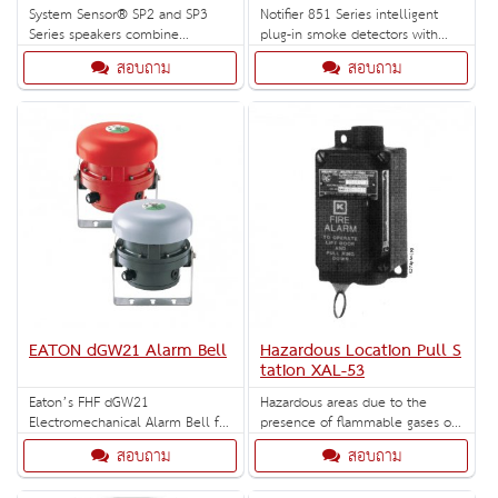
System Sensor® SP2 and SP3
Notifier 851 Series intelligent
Series speakers combine
plug-in smoke detectors with
performance, functionality, and
integral communication provide
สอบถาม
สอบถาม
flexibility in the latest line of
features that surpass
dualvoltage evacuation speakers.
conventional detectors.
EATON dGW21 Alarm Bell
Hazardous Location Pull S
tation XAL-53
Eaton’s FHF dGW21
Hazardous areas due to the
Electromechanical Alarm Bell for
presence of flammable gases or
Division 2 has been developed
vapors, combustible dusts or
สอบถาม
สอบถาม
specifically for the corrosive and
easily ignitable fibers or flyings.
hazardous environments found