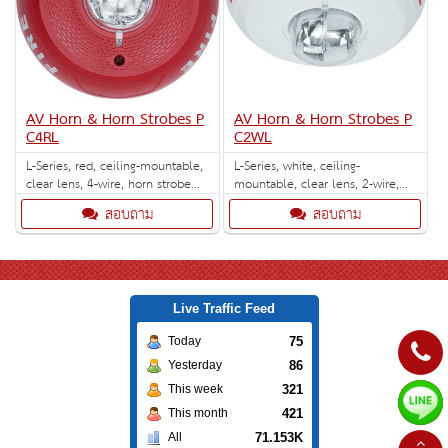
AV Horn & Horn Strobes P
AV Horn & Horn Strobes P
C4RL
C2WL
L-Series, red, ceiling-mountable,
L-Series, white, ceiling-
clear lens, 4-wire, horn strobe
mountable, clear lens, 2-wire,
marked "FIRE". Selectable strobe
horn strobe marked "FIRE".
สอบถาม
สอบถาม
settings: 15, 30, 75, 95, 115, 150
Selectable strobe settings: 15,
and 177 cd.
30, 75, 95, 115, 150 and 177 cd.
Live Traffic Feed
75
Today
86
Yesterday
321
This week
421
This month
71.153K
All