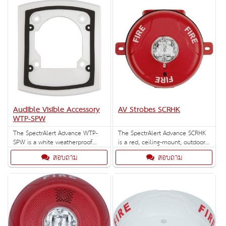
in the process industries – for
onshore chemical and
petrochemical plants, off-shore
platforms, food processing and
pharmaceutical plants.
Audible Visible Accessory
AV Strobes SCRHK
WTP-SPW
The SpectrAlert Advance WTP-
The SpectrAlert Advance SCRHK
SPW is a white weatherproof
is a red, ceiling-mount, outdoor
mounting plate for flush
strobe with selectable high-
สอบถาม
สอบถาม
mounting outdoor K series
candela strobe settings of 135,
speakers and speaker strobes.
150, 177 and 185 cd.
Especially for use with
SpectrAlert Advance
replacement outdoor models.