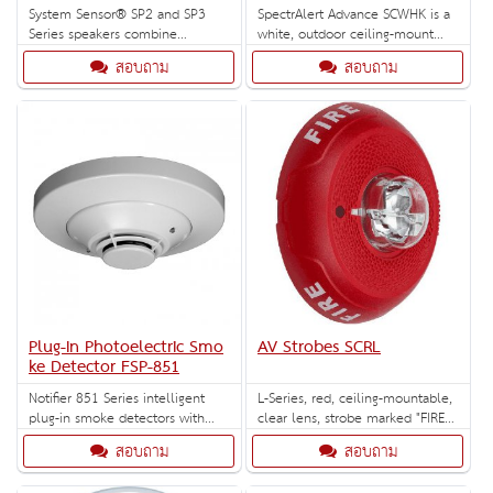
System Sensor® SP2 and SP3
SpectrAlert Advance SCWHK is a
Series speakers combine
white, outdoor ceiling-mount
performance, functionality, and
strobe with selectable high-
สอบถาม
สอบถาม
flexibility in the latest line of
candela strobe settings of 135,
dualvoltage evacuation speakers.
150, 177 and 185 cd.
Plug-In Photoelectric Smo
AV Strobes SCRL
ke Detector FSP-851
Notifier 851 Series intelligent
L-Series, red, ceiling-mountable,
plug-in smoke detectors with
clear lens, strobe marked "FIRE".
integral communication provide
Selectable strobe settings: 15,
สอบถาม
สอบถาม
features that surpass
30, 75, 95, 115, 150, and 177
conventional detectors.
cd.