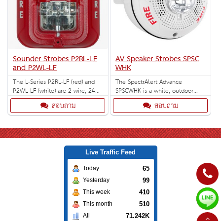
Sounder Strobes P2RL-LF
AV Speaker Strobes SPSC
and P2WL-LF
WHK
The L-Series P2RL-LF (red) and
The SpectrAlert Advance
P2WL-LF (white) are 2-wire, 24
SPSCWHK is a white, outdoor
volt, 520Hz, wall sounder
speaker strobe for ceiling
สอบถาม
สอบถาม
strobes.
installations with selectable
strobe settings of 135, 150, 177
and 185 cd.
Live Traffic Feed
65
Today
99
Yesterday
410
This week
510
This month
71.242K
All