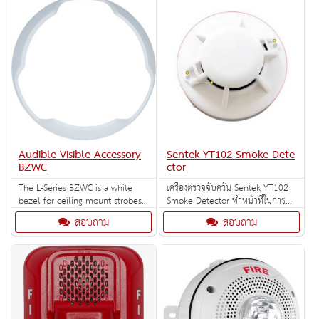
Audible Visible Accessory
Sentek YT102 Smoke Dete
BZWC
ctor
The L-Series BZWC is a white
เครื่องตรวจจับควัน Sentek YT102
bezel for ceiling mount strobes
Smoke Detector ทำหน้าที่ในการ
and horn-strobes. When ordering
ป้องกันการเกิดเหตุเพลิงไหม้ ตรวจจับ
สอบถาม
สอบถาม
indicate the marking option –F
ควันไฟ แล้วจะทำการส่งสัญญาณแจ้ง
FIRE, -AL ALERT, -AG AGENT, -EV
เตือน
EVAC, -F FIRE, -P PLAIN, -SP
FUEGO, -PG FOGO (5 per box).