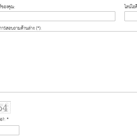
์ของคุณ:
ไลน์ไอ
องการสอบถามด้านล่าง (*):
ือ?: *