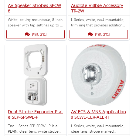
AV Speaker Strobes SPCW
Audible Visible Accessory
8
TR-2W
White, ceiling-mountable, 8-inch
L-Series, white, wall-mountable,
speaker with tap settings up to 8
trim ring that provides additional
Watts.
space in backbox (5 per box).
สอบถาม
สอบถาม
Dual Strobe Expander Plat
AV ECS & MNS Application
e SEP-SPSWL-P
s SCWL-CLR-ALERT
The L-Series SEP-SPSWL-P is a
L-Series, white, wall-mountable,
PLAIN, clear lens, white strobe
clear lens, strobe marked