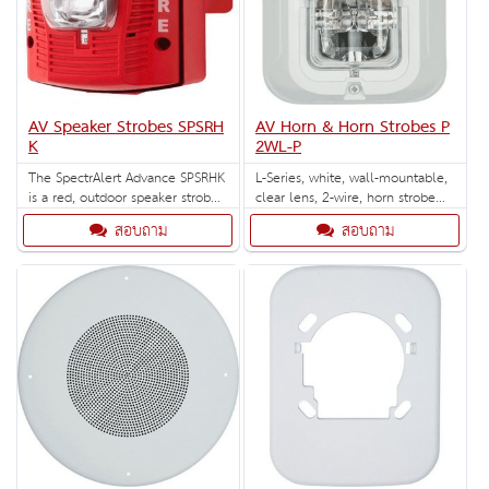
AV Speaker Strobes SPSRH
AV Horn & Horn Strobes P
K
2WL-P
The SpectrAlert Advance SPSRHK
L-Series, white, wall-mountable,
is a red, outdoor speaker strobe
clear lens, 2-wire, horn strobe
for wall installations with
that is unmarked. Selectable
สอบถาม
สอบถาม
selectable strobe settings of
strobe settings: 15, 30, 75, 95,
135, 150, 177, 185 cd.
110, 135, and 185 cd.